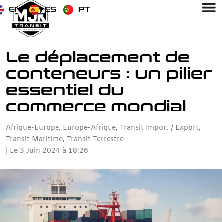
EN
ES
PT
Le déplacement de
conteneurs : un pilier
essentiel du
commerce mondial
Afrique-Europe
,
Europe-Afrique
,
Transit Import / Export
,
Transit Maritime
,
Transit Terrestre
| Le
3 Juin 2024
à
18:26