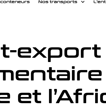
 conteneurs
Nos transports
L'en
t-export
mentaire
 et l’Afr