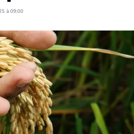
25
à
09:00