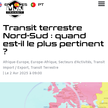
EN
ES
PT
Transit terrestre
Nord-Sud : quand
est-il le plus pertinent
?
Afrique-Europe
,
Europe-Afrique
,
Secteurs d'Activités
,
Transit
Import / Export
,
Transit Terrestre
| Le
2 Avr 2025
à
09:00