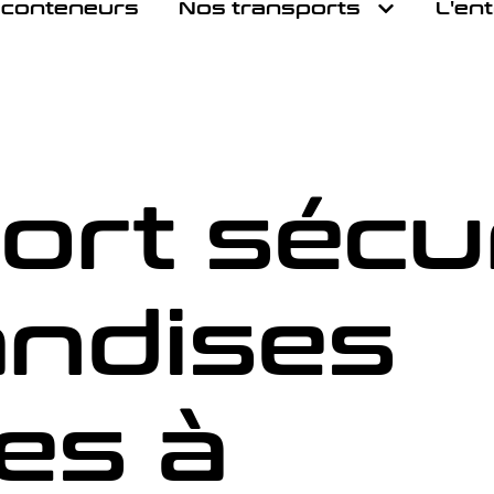
 conteneurs
Nos transports
L'en
ort sécu
ndises
es à