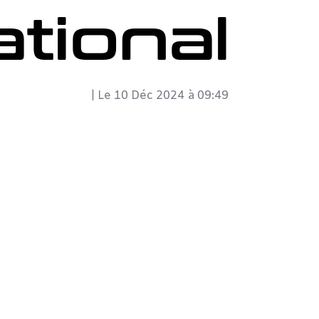
ational
| Le
10 Déc 2024
à
09:49