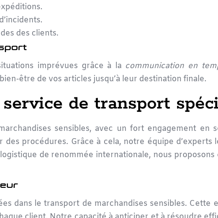
expéditions.
d’incidents.
es des clients.
nsport
situations imprévues grâce à la
communication en temp
 bien-être de vos articles jusqu’à leur destination finale.
 service de transport spéci
marchandises sensibles
, avec un fort engagement en s
ur des procédures. Grâce à cela, notre équipe d’experts 
b logistique de renommée internationale, nous proposon
teur
ées dans le
transport de marchandises sensibles
. Cette 
aque client. Notre capacité à anticiper et à résoudre eff